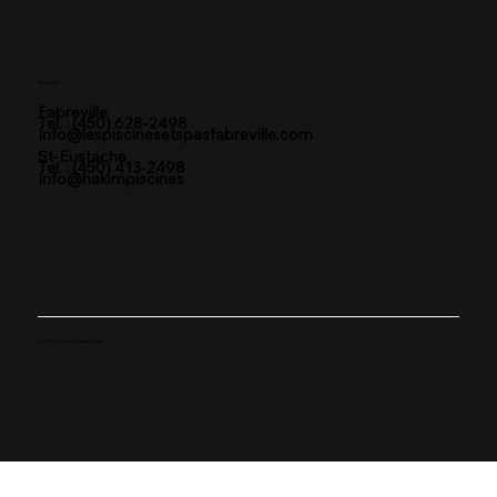
Contact
Fabreville
Tel. : (450) 628-2498
Info@lespiscinesetspasfabreville.com
St-Eustache
Tel. : (450) 413-2498
Info@hakimpiscines
© 2025 by Hakim Piscines et Spas.