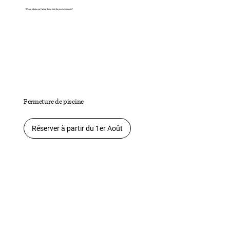
10% de rabais sur l'achat d'une toile de piscine creusée !
Fermeture de piscine
Réserver à partir du 1er Août