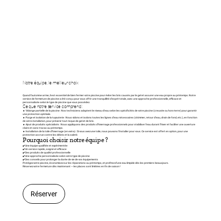
Notre équipe, le meilleur choix
Quand l’automne arrive, il est essentiel de bien fermer votre piscine pour éviter les bris causés par le gel et assurer une eau propre au printemps. Notre
service de fermeture de piscine a été conçu pour vous offrir une tranquillité d’esprit totale, avec une approche professionnelle, efficace et
personnalisée selon le type de piscine que vous possédez.
Ce que notre service comprend :
🔹 Vidange partielle de la piscine : Nos techniciens adaptent le niveau d’eau selon les spécificités de votre piscine (creusée ou hors-terre) pour garantir
une protection optimale.
🔹 Purge et isolation de la tuyauterie : Nous vidons et isolons toutes les lignes d’eau nécessaires (skimmer, retour d’eau, drain de fond, etc.), en fonction
de votre installation, pour prévenir tout risque de gel et de bris.
🔹 Ajout de produits spécialisés : Nous appliquons des produits d’hivernage professionnels pour stabiliser l’eau durant l’hiver et faciliter une ouverture
claire et sans tracas au printemps.
🔹 Installation de la toile d’hivernage (en extra) : Si vous avez une toile, nous pouvons l’installer pour vous. Ce service est offert en option, pour une
protection accrue contre les débris et la saleté.
Pourquoi choisir notre équipe ?
✔️ Une équipe qualifiée et expérimentée
✔️ Un service rapide, soigné et efficace
✔️ Des produits de qualité professionnelle
✔️ Une approche personnalisée selon votre type de piscine
✔️ Des conseils pour prolonger la durée de vie de vos équipements
Protégez votre piscine, économisez sur les réparations au printemps, et profitez d’une eau limpide dès les premiers beaux jours.
Réservez votre fermeture dès maintenant — les places sont limitées en fin de saison !
Réserver